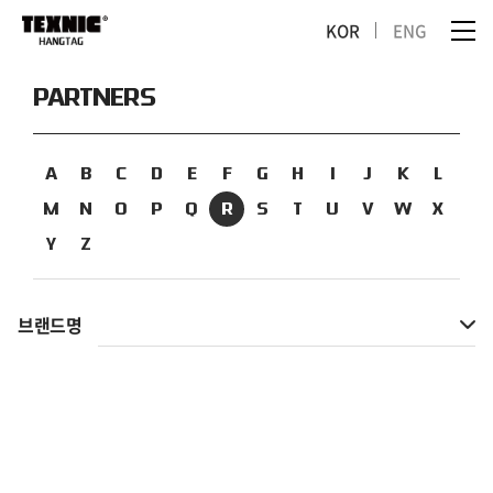
KOR
ENG
PARTNERS
A
B
C
D
E
F
G
H
I
J
K
L
M
N
O
P
Q
R
S
T
U
V
W
X
Y
Z
브랜드명