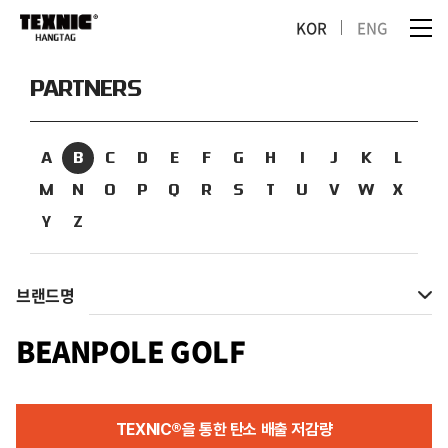
KOR
ENG
PARTNERS
A
B
C
D
E
F
G
H
I
J
K
L
M
N
O
P
Q
R
S
T
U
V
W
X
Y
Z
브랜드명
BEANPOLE GOLF
TEXNIC®을 통한 탄소 배출 저감량