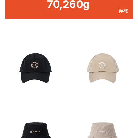
70,260g
(누적)