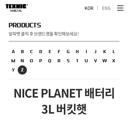
KOR
ENG
PRODUCTS
알파벳 클릭 후 브랜드명을 확인해보세요!
A
B
C
D
E
F
G
H
I
J
K
L
M
N
O
P
Q
R
S
T
U
V
W
X
Y
Z
NICE PLANET 배터리
3L 버킷햇