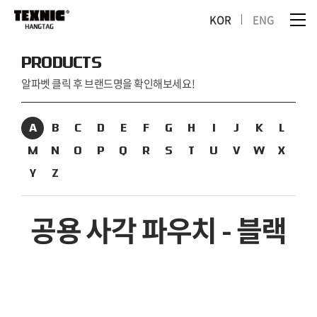
KOR
ENG
PRODUCTS
알파벳 클릭 후 브랜드명을 확인해보세요!
A
B
C
D
E
F
G
H
I
J
K
L
M
N
O
P
Q
R
S
T
U
V
W
X
Y
Z
공용 사각 파우치 - 블랙