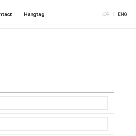
ntact
Hangtag
KOR
ENG