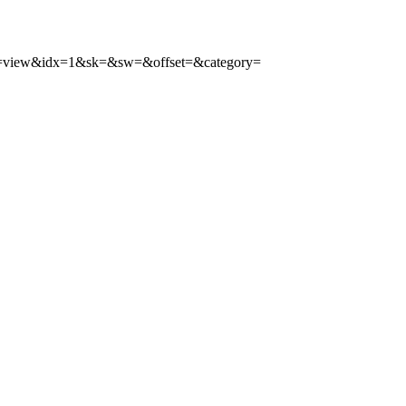
mode=view&idx=1&sk=&sw=&offset=&category=